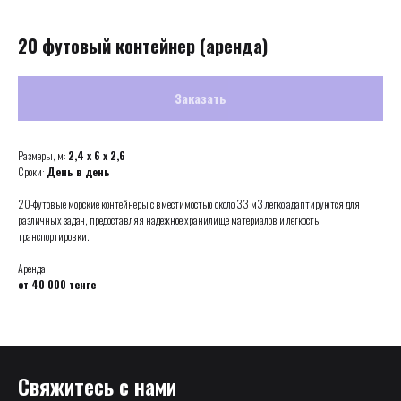
20 футовый контейнер (аренда)
Заказать
Размеры, м:
2,4 х 6 х 2,6
Сроки:
День в день
20-футовые морские контейнеры с вместимостью около 33 м3 легко адаптируются для
различных задач, предоставляя надежное хранилище материалов и легкость
транспортировки.
Аренда
от 40 000 тенге
Свяжитесь с нами