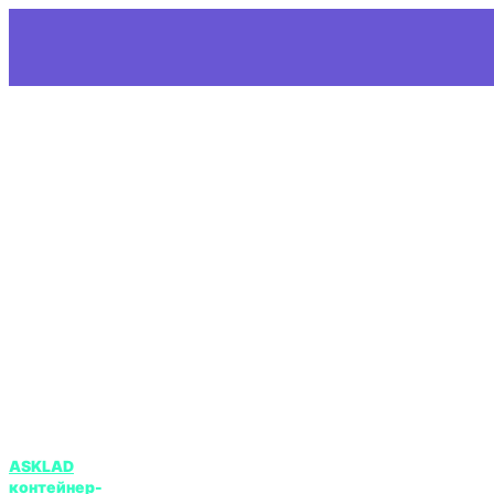
Продажа
контейнеров
Аренда
контейнеров
Контейнеры-
холодильники
Бытовки из
контейнеров
Модульные
здания
Свяжитесь
с нами
+7 747 371-29-19
ASKLAD
контейнер-